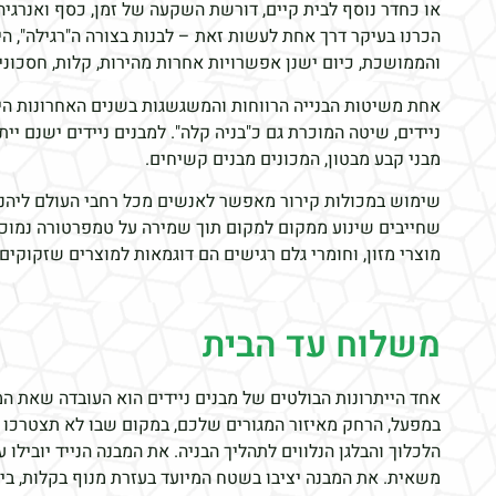
או כחדר נוסף לבית קיים, דורשת השקעה של זמן, כסף ואנרגיה
הכרנו בעיקר דרך אחת לעשות זאת – לבנות בצורה ה"רגילה", ה
והממושכת, כיום ישנן אפשרויות אחרות מהירות, קלות, חסכוניות
אחת משיטות הבנייה הרווחות והמשגשגות בשנים האחרונות היא
ניידים, שיטה המוכרת גם כ"בניה קלה". למבנים ניידים ישנם יית
מבני קבע מבטון, המכונים מבנים קשיחים.
שימוש במכולות קירור מאפשר לאנשים מכל רחבי העולם ליהנו
שחייבים שינוע ממקום למקום תוך שמירה על טמפרטורה נמוכה 
מוצרי מזון, וחומרי גלם רגישים הם דוגמאות למוצרים שזקוקים 
משלוח עד הבית​
אחד הייתרונות הבולטים של מבנים ניידים הוא העובדה שאת המב
במפעל, הרחק מאיזור המגורים שלכם, במקום שבו לא תצטרכו 
הלכלוך והבלגן הנלווים לתהליך הבניה. את המבנה הנייד יובילו
משאית. את המבנה יציבו בשטח המיועד בעזרת מנוף בקלות, ביע