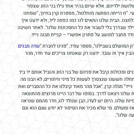
לושת ילדיהם. אלא שיום בהיר אחד גילו בני הזוג שצפוי
עי. "זו הייתה הפתעה מוחלטת", מספרת קרן בחיוך, "שמחנו
לחצנו. הבית שלנו התאים לנו כמו כפפה ליד, ולא ידענו איך
ילד שבדרך בלי לשבור את כל החסכונות שלנו". לאחר חשיבה
ודד מחבר למושב על פתרון אפשרי – קניית מבנה נייד.
ון המושלם בשבילנו", מספר עודד, "פנינו לחברת "
שדה מבנים
בין איך זה עובד. ידענו רק שאנחנו צריכים עוד חדר, מהר
ם ומכולות קיבל את פניהם של בני הזוג והוביל אותם יד ביד
תחלה חששנו שנצטרך לעשות כל מיני וויתורים, לא הבנו מה
ייד" מגלה קרן, "אבל מהר מאוד קיבלנו את כל ההסברים ואת
שלנו ויצאנו לדרך. בסופו של דבר היינו מרוצים מהתוצאה
ות שלנו. היום יש לעדו, הבן שנולד לנו, חדר מהמם שנראה
אז ומעולם. מי שלא מכיר את הסיפור לא יודע שגם הוא וגם
ה שלנו".