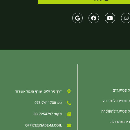
קונטיינרים
דרך ניר גלים, עורף הנמל אשדוד
קונטיינר למכירה
טל: ‏073-7411730
קונטיינר להשכרה
פקס: ‏03-7254797
בית ממכולה
OFFICE@SADE-M.CO.IL