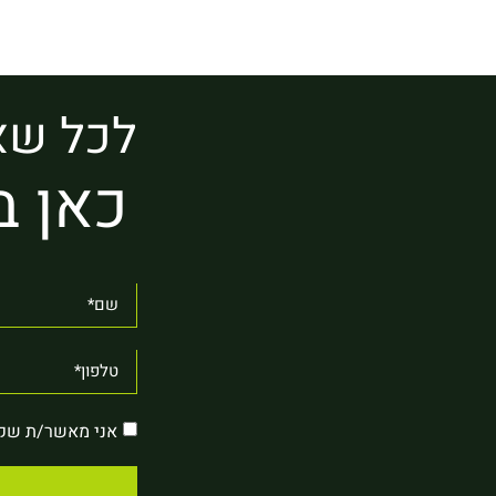
לכל שא
כאן ב
אני מאשר/ת שק