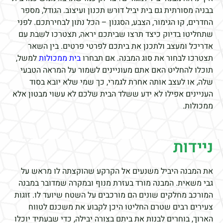
בבניה מסורתית גם בית יביל דורש תכנון ועיצוב. הגודל, מספר
החדרים, קו הגימור, הצבע, הסגנון – הכל נתון לבחירתכם. לפני
שתחליטו בדיוק כיצד תרצו שביתכם יראה, תצטרכו לשבת עם
אדריכל ומעצב ולתכנן את ביתכם לפרטי פרטים. בין השאר
תצטרכו לבחור את סוג המבנה. אם תבחרו
בית ממכולות
למשל,
תוכלו להחליט האם אתם מעוניינים לשמור על המראה הטבעי
שלה, או לעצב אותה אחרת לגמרי, כך שמי שלא יובא בסוד
העניינים אפילו לא ידע ששלד הבית שלכם לא עשוי מבטון אלא
ממכולות.
ניידות
את המבנה היביל משנעים אל הקרקע שהוקצתה לו מראש על
גבי משאית. המבנה מורד בעזרת מנוף ובמקרה שמדובר במבנה
המורכב מחלקים שונים הם מורכבים על השטח שיועד לו. זוגות
צעירים רבים שטרם החליטו היכן לקבוע את משכנם לטווח
הארוך, בוחרים לבנות את ביתם בצורה יבילה, כדי שבעתיד יוכלו