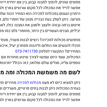
מסוגים שונים, להפוך למבנה קבוע, בין אם יחידת דיו
אפשר לנייד את המכולה לכל מקום שרוצים בארץ ול
היתרון העצום במכולות למכירה הוא המחיר הנוח שלהן
מציעה. ניתן לשלב בעת הבנייה מגוון של חומרי גלם,
איטום ברמה גבוהה ולעצב ולסגנן את המבנה כולו, לאח
יבילים, מבנים העשויים בין היתר, מחומרי גלם כמו מכ
מחפשים מכולות למכירה? רוצים לבנות משרד, סטודיו
תוכלו להגשים את החלום וליהנות מפתרון יעיל, איכות
המחירים? התקשרו לטלפון
073-7411730
המכולות, שעד היום שמשו לצורך שינוע סחורות וגם 
נוספים עליה, מגלים עולם ומלואו, כזה הכולל יתרונו
לשם מה משמשת המכולה ומה מח
ניתן למצוא כיום לא מעט
מכולות למכירה
מחירים ופר
בעזרת המכולות ניתן לבנות בתים פרטיים, משרדים וגם
מסוגים שונים, להפוך למבנה קבוע, בין אם יחידת דיו
אפשר לנייד את המכולה לכל מקום שרוצים בארץ ול