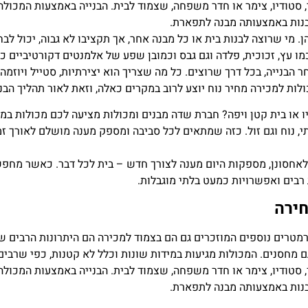
ר, סטודיו, צימר או חדר משפחה, שצמוד לבית. הבנייה באמצעות המכולה
בנות באמצעותה מבנה לתפארת.
. מי שרוצה לבנות בית או כל מבנה אחר, אך תקציבו לא גבוה, יכול לב
 כמו עץ, זכוכית, פלדה וגם גבס וכמובן שפע של אלמנטים דקורטיביים 
ר הבנייה, בכל דרך שרוצים. כל מה שצריך הוא יצירתיות, סטייל ויוזמ
ולות למכירה מחיר נוח יוצע לרוב במקרים כאלה, וזאת לאור תהליך הבני
 או בית קטן ויפה? חברת שדה מבנים ומכולות מציעה לכם מכולות במי
י, נוח וגם זול. כזה שמתאים לכל סביבה ומספק מענה מושלם לאורך זמ
לאחסונן, מספקות היום מענה לצורך חדש – בית לכל דבר. כאשר מחפש
ת רבים ואפשרויות כמעט בלתי מוגבלות.
ירה
מטרים נוספים המוזכרים גם הם בצמוד למכירה הם היתרונות הרבים ש
 מחסנים. המכולות מגיעות במידות שונות וכלל לא קטנות, כפי שרבים 
ר, סטודיו, צימר או חדר משפחה, שצמוד לבית. הבנייה באמצעות המכולה
בנות באמצעותה מבנה לתפארת.